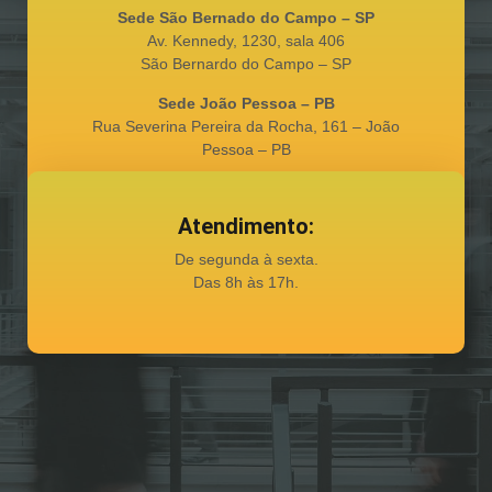
Sede São Bernado do Campo – SP
Av. Kennedy, 1230, sala 406
São Bernardo do Campo – SP
Sede João Pessoa – PB
Rua Severina Pereira da Rocha, 161 – João
Pessoa – PB
Atendimento:
De segunda à sexta.
Das 8h às 17h.